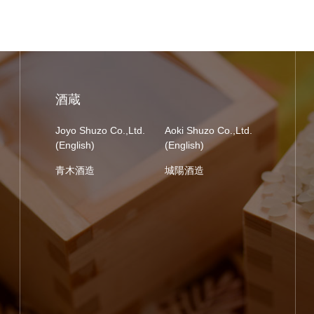
酒蔵
Joyo Shuzo Co.,Ltd.
Aoki Shuzo Co.,Ltd.
(English)
(English)
青木酒造
城陽酒造