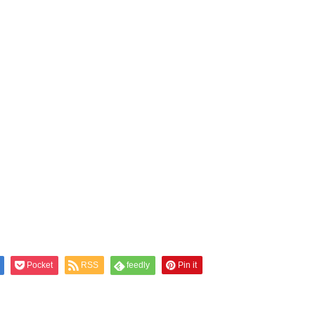
Pocket
RSS
feedly
Pin it