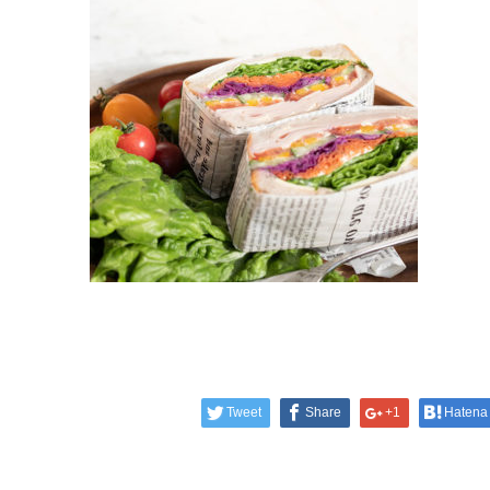
Tweet
Share
+1
Hatena