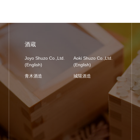
酒蔵
Joyo Shuzo Co.,Ltd.
Aoki Shuzo Co.,Ltd.
(English)
(English)
青木酒造
城陽酒造