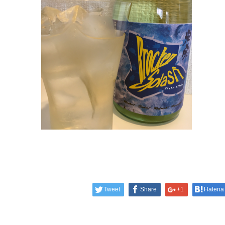
Tweet
Share
+1
Hatena