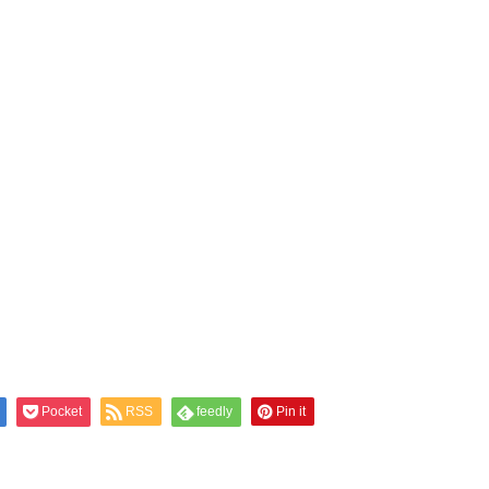
Pocket
RSS
feedly
Pin it