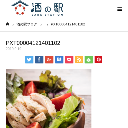
酒の駅ブログ
PXT00004121401102
ホーム
PXT00004121401102
2019.9.19