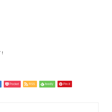
グ！
Pocket
RSS
feedly
Pin it