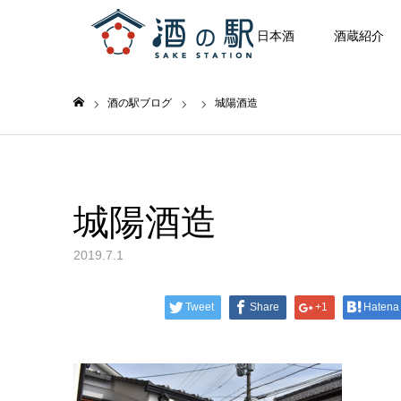
日本酒
酒蔵紹介
酒の駅ブログ
城陽酒造
ホーム
城陽酒造
2019.7.1
Tweet
Share
+1
Hatena