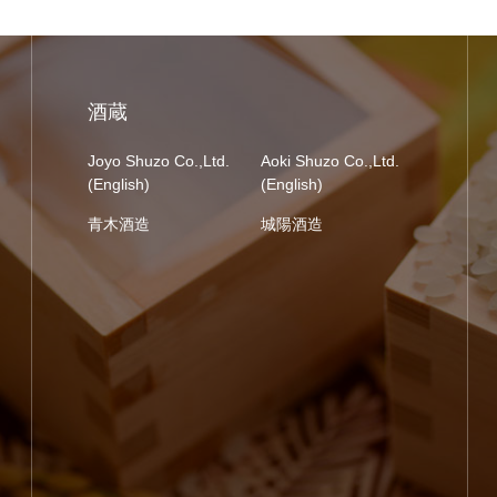
酒蔵
Joyo Shuzo Co.,Ltd.
Aoki Shuzo Co.,Ltd.
(English)
(English)
青木酒造
城陽酒造