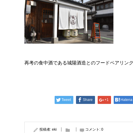
再考の食中酒である城陽酒造とのフードペアリン
Tweet
Share
+1
Hatena
投稿者:
eki
コメント:
0